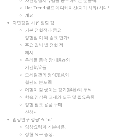
자연정혈치유법을 공부하시는 분들께!
Hot Trend 셀프 메디케이션(자가 치유) 시대?
개요
자연정혈 치유 정혈 점
기본 정혈점과 중요
정혈점 이 왜 중요 한가?
주요 질병 별 정혈 점
예시
우리들 몸속 장기臟器와
기관氣管들
모세혈관의 정의定意와
혈관의 분포圖
어혈이 잘 쌓이는 장기(臟器)와 두뇌
학습,임상용 교재와 도구 및 필요용품
정혈 필요 용품 구매
신청서
임상연구 성공‘Point’
임상요령과 기본마음.
정혈 요구 증상.