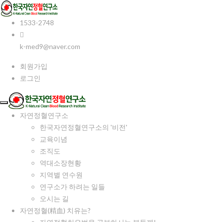
1533-2748
k-med9@naver.com
회원가입
로그인
자연정혈연구소
한국자연정혈연구소의 '비전'
교육이념
조직도
역대소장현황
지역별 연수원
연구소가 하려는 일들
오시는 길
자연정혈(精血) 치유는?