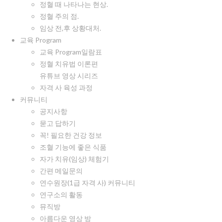
정혈 때 나타나는 현상.
정혈 주의 점.
임상 전,후 상황대처.
교육 Program
교육 Program일람표
정혈 치유법 이론편
유튜브 영상 시리즈
자격 사 육성 과정
커뮤니티
공지사항
묻고 답하기
꼭! 필요한 건강 정보
조혈 기능에 좋은 식품
자가 치유(임상) 체험기
간편 메일문의
연수원장(1급 자격 사) 커뮤니티
연구소의 활동
뮤직방
아름다운 영상 방