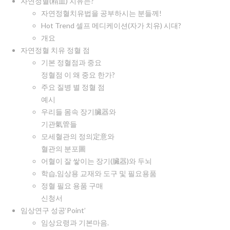
자연정혈(精血) 치유는?
자연정혈치유법을 공부하시는 분들께!
Hot Trend 셀프 메디케이션(자가 치유) 시대?
개요
자연정혈 치유 정혈 점
기본 정혈점과 중요
정혈점 이 왜 중요 한가?
주요 질병 별 정혈 점
예시
우리들 몸속 장기臟器와
기관氣管들
모세혈관의 정의定意와
혈관의 분포圖
어혈이 잘 쌓이는 장기(臟器)와 두뇌
학습,임상용 교재와 도구 및 필요용품
정혈 필요 용품 구매
신청서
임상연구 성공‘Point’
임상요령과 기본마음.