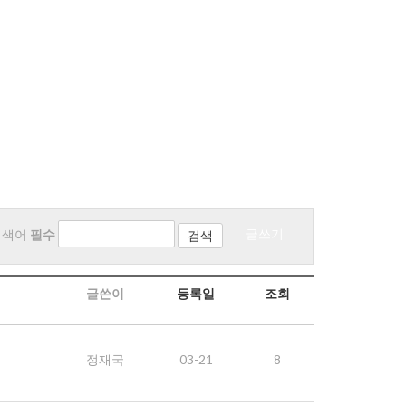
글쓰기
검색어
필수
글쓴이
등록일
조회
정재국
03-21
8