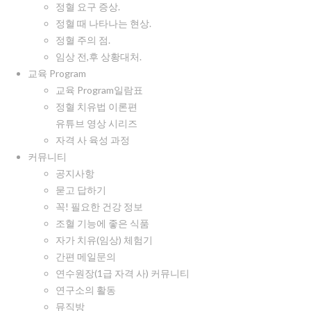
정혈 요구 증상.
정혈 때 나타나는 현상.
정혈 주의 점.
임상 전,후 상황대처.
교육 Program
교육 Program일람표
정혈 치유법 이론편
유튜브 영상 시리즈
자격 사 육성 과정
커뮤니티
공지사항
묻고 답하기
꼭! 필요한 건강 정보
조혈 기능에 좋은 식품
자가 치유(임상) 체험기
간편 메일문의
연수원장(1급 자격 사) 커뮤니티
연구소의 활동
뮤직방