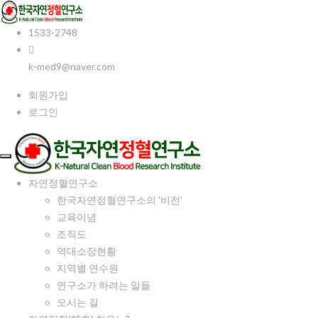
1533-2748
k-med9@naver.com
회원가입
로그인
자연정혈연구소
한국자연정혈연구소의 '비전'
교육이념
조직도
역대소장현황
지역별 연수원
연구소가 하려는 일들
오시는 길