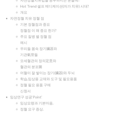
자연정혈치유법을 공부하시는 분들께!
Hot Trend 셀프 메디케이션(자가 치유) 시대?
개요
자연정혈 치유 정혈 점
기본 정혈점과 중요
정혈점 이 왜 중요 한가?
주요 질병 별 정혈 점
예시
우리들 몸속 장기臟器와
기관氣管들
모세혈관의 정의定意와
혈관의 분포圖
어혈이 잘 쌓이는 장기(臟器)와 두뇌
학습,임상용 교재와 도구 및 필요용품
정혈 필요 용품 구매
신청서
임상연구 성공‘Point’
임상요령과 기본마음.
정혈 요구 증상.