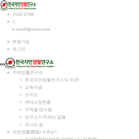
1533-2748
k-med9@naver.com
회원가입
로그인
자연정혈연구소
한국자연정혈연구소의 '비전'
교육이념
조직도
역대소장현황
지역별 연수원
연구소가 하려는 일들
오시는 길
자연정혈(精血) 치유는?