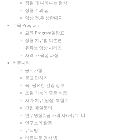
정혈 때 나타나는 현상.
정혈 주의 점.
임상 전,후 상황대처.
교육 Program
교육 Program일람표
정혈 치유법 이론편
유튜브 영상 시리즈
자격 사 육성 과정
커뮤니티
공지사항
묻고 답하기
꼭! 필요한 건강 정보
조혈 기능에 좋은 식품
자가 치유(임상) 체험기
간편 메일문의
연수원장(1급 자격 사) 커뮤니티
연구소의 활동
뮤직방
아름다운 영상 방